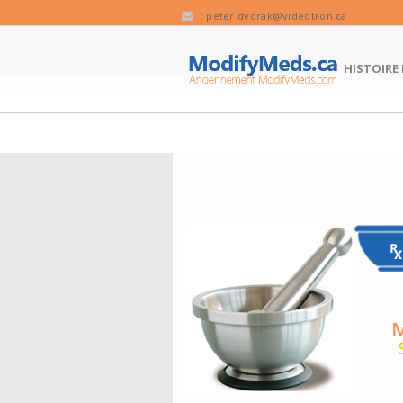
:
peter.dvorak@videotron.ca
HISTOIRE