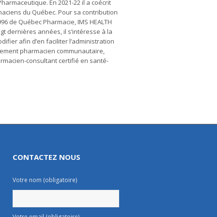
harmaceutique. En 2021-22 il a coécrit
maciens du Québec. Pour sa contribution
s 1996 de Québec Pharmacie, IMS HEALTH
t dernières années, il s’intéresse à la
fier afin d’en faciliter l’administration
ésentement pharmacien communautaire,
macien-consultant certifié en santé-
CONTACTEZ NOUS
Votre nom (obligatoire)
Votre email (obligatoire)