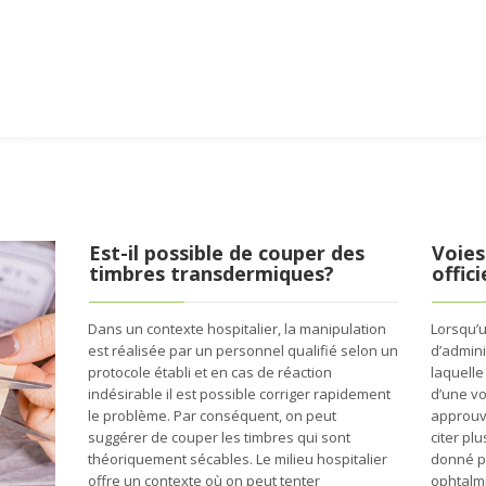
Est-il possible de couper des
Voies
timbres transdermiques?
offic
Dans un contexte hospitalier, la manipulation
Lorsqu’
est réalisée par un personnel qualifié selon un
d’admini
protocole établi et en cas de réaction
laquelle
indésirable il est possible corriger rapidement
d’une vo
le problème. Par conséquent, on peut
approuvé
suggérer de couper les timbres qui sont
citer pl
théoriquement sécables. Le milieu hospitalier
donné pa
offre un contexte où on peut tenter
ophtalm