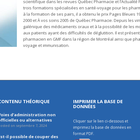
scientifique dans les revues Québec Pharmacie et l’Actualité P
trois formations spécialisées en santé-voyage pour les phar
à la formation de ses pairs, il a obtenu le prix Pages Bleue
2000 et À vos soins 2005 de Québec Pharmacie. Depuis les ving
galénique des médicaments oraux et à la possibilité de les modi
aux patients ayant des difficultés de déglutition. Il est pr
pharmacien en GMF dans la région de Montréal ainsi que phar
voyage et immunisation.
CONTENU THÉORIQUE
IMPRIMER LA BASE DE
DONNÉES
Voies d’administration non
officielles ou alternatives
Cliquer sur le lien ci-dessous et
osted on septembre 7, 2024
imprimez la base de données en
format PDF.
Est-il possible de couper des